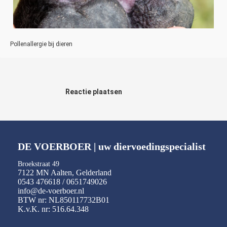
Pollenallergie bij dieren
Reactie plaatsen
DE VOERBOER | uw diervoedingspecialist
Broekstraat 49
7122 MN Aalten, Gelderland
0543 476618 / 0651749026
info@de-voerboer.nl
BTW nr: NL850117732B01
K.v.K. nr: 516.64.348